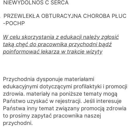
.
NIEWYDOLNOŚ Ć SERCA
.
PRZEWLEKŁA OBTURACYJNA CHOROBA PŁUC
-POCHP
W celu skorzystania z edukacji należy zgłosić
taką chęć do pracownika przychodni bądź
poinformować lekarza w trakcie wizyty
Przychodnia dysponuje materiałami
edukacyjnymi dotyczącymi profilaktyki i promocji
zdrowia. materiały na poniższe tematy mogą
Państwo uzyskać w rejestracji. Jeśli interesuje
Państwa inny temat związany promocją zdrowia
to prosimy zapytać pracownika naszej
przychodni.