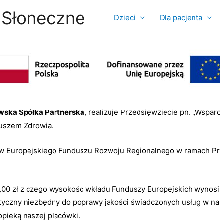
 Słoneczne
Dzieci
Dla pacjenta
wska Spółka Partnerska
, realizuje Przedsięwzięcie pn. „Wspa
uszem Zdrowia.
ów Europejskiego Funduszu Rozwoju Regionalnego w ramach P
,00 zł z czego wysokość wkładu Funduszy Europejskich wynos
tyczny niezbędny do poprawy jakości świadczonych usług w nas
pieką naszej placówki.